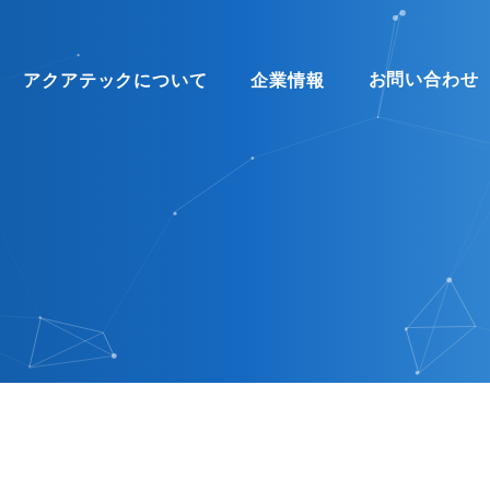
お問い合わせ
アクアテックについて
企業情報
 US
INTERVIEW
COMPANY
STAFFING
COMPANY EVENT
FLOW
SDGs
RECRUITMENT
OVERSEAS
ックについて
インタビュー
会社概要
人材派遣
部活動・社内イベント
就業までの流れ
SDGsへの取り組み
人材紹介
海外事業部