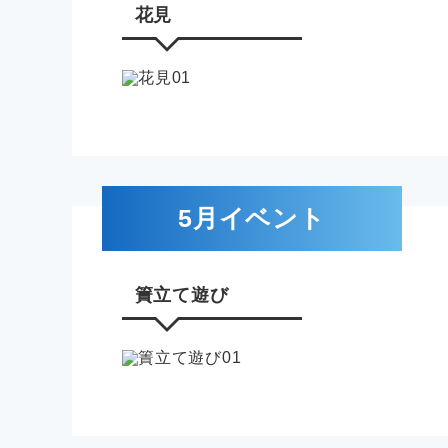
花見
5月イベント
簀立て遊び