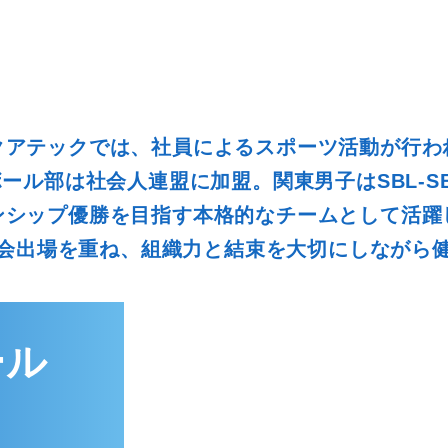
クアテックでは、社員によるスポーツ活動が行わ
MIDCAREER
TENP STAFF
ール部は社会人連盟に加盟。関東男子はSBL-S
中途者向け採用
派遣雇用向け採用
ンシップ優勝を目指す本格的なチームとして活躍
会出場を重ね、組織力と結束を大切にしながら
ール