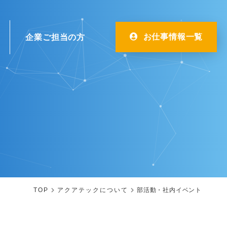
お仕事情報一覧
企業ご担当の方
NEW GRADUATES
PLAN
CASE
新卒者向け採用
一般事業主行動計画
導入事例
TOP
アクアテックについて
部活動・社内イベント