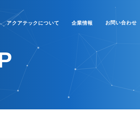
お問い合わせ
アクアテックについて
企業情報
P
 US
INTERVIEW
COMPANY
STAFFING
COMPANY EVENT
FLOW
SDGs
RECRUITMENT
OVERSEAS
ックについて
インタビュー
会社概要
人材派遣
部活動・社内イベント
就業までの流れ
SDGsへの取り組み
人材紹介
海外事業部