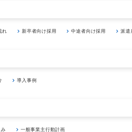
流れ
新卒者向け採用
中途者向け採用
派遣
MIDCAREER
TENP STAFF
中途者向け採用
派遣雇用向け採用
介
導入事例
組み
一般事業主行動計画