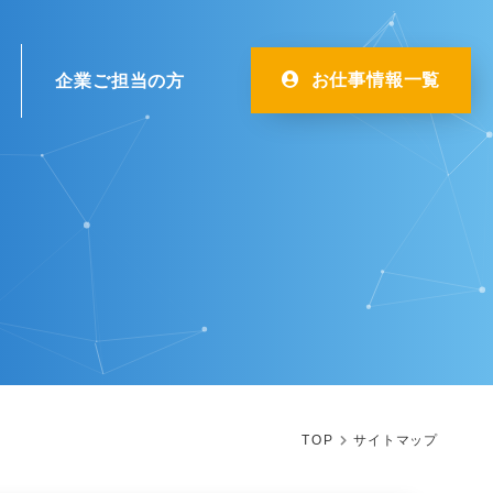
お仕事情報一覧
企業ご担当の方
NEW GRADUATES
PLAN
CASE
新卒者向け採用
一般事業主行動計画
導入事例
TOP
サイトマップ